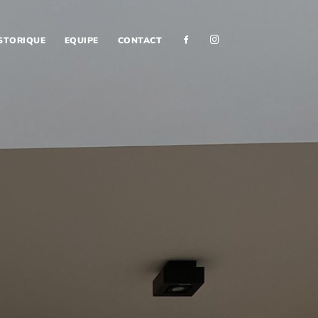
F
I
STORIQUE
EQUIPE
CONTACT
A
N
C
S
E
T
B
A
O
G
O
R
K
A
M