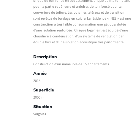
brique de ton foncé en soubassement, brique peinte ton blanc
pour la partie supérieure et ardoises de ton foncé pour la
couverture de toiture. Les volumes latéraux et de transition
sont revêtus de bardage en cuivre. La résidence « INES » est une
construction à très faible consommation énergétique, dotée
d’une isolation renforcée. Chaque logement est équipé d’une
chaudière à condensation, d’un système de ventilation par
double flux et d’une isolation acoustique très performante.
Description
Construction d’un immeuble de 15 appartements
Année
2016
Superficie
2000m²
Situation
Soignies