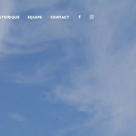
F
I
STORIQUE
EQUIPE
CONTACT
A
N
C
S
E
T
B
A
O
G
O
R
K
A
M