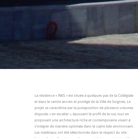
La résidence « INES » est située à quelques pas de la Collégiale
et dans le centre ancien et protégé de la Ville de Soignies. Le
projet se caractérise par la juxtaposition de plusieurs volumes
disposés « en escalier », épousant le profil de la rue, tout en
proposant une architecture riche et contemporaine visant à
s’intégrer de manière optimale dans le cadre bâti environnant.
Les matériaux ont été sélectionnés dans le respect du site :