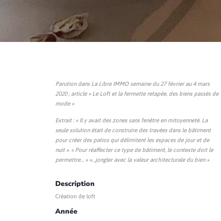
Parution dans La Libre IMMO semaine du 27 février au 4 mars
2020 ; article « Le Loft et la fermette retapée, des biens passés de
mode »
Extrait : « Il y avait des zones sans fenêtre en mitoyenneté. La
seule solution était de construire des travées dans le bâtiment
pour créer des patios qui délimitent les espaces de jour et de
nuit ». « Pour réaffecter ce type de bâtiment, le contexte doit le
permettre… » «…jongler avec la valeur architecturale du bien »
Description
Création de loft
Année