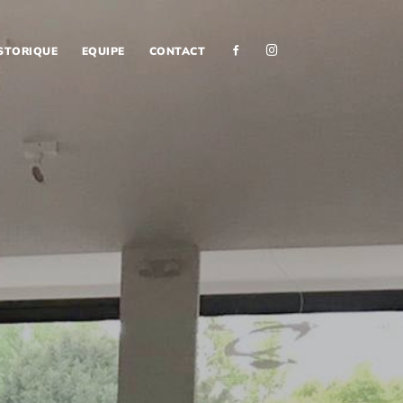
F
I
STORIQUE
EQUIPE
CONTACT
A
N
C
S
E
T
B
A
O
G
O
R
K
A
M